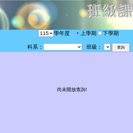
學年度
上學期
下學期
科系：
班級：
尚未開放查詢!